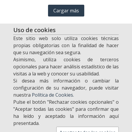
Cargar más
Uso de cookies
Este sitio web solo utiliza cookies técnicas
propias obligatorias con la finalidad de hacer
que su navegación sea segura.
Desarrollado por
Asimismo, utiliza cookies de terceros
opcionales para hacer análisis estadístico de las
visitas a la web y conocer su usabilidad.
Si desea más información o cambiar la
configuración de su navegador, puede visitar
nuestra
Política de Cookies.
Pulse el botón "Rechazar cookies opcionales" o
"Aceptar todas las cookies" para confirmar que
© 2026 El Sector Público. Todos los derechos reservados.
Aviso legal
ha leído y aceptado la información aquí
y condiciones de uso.
Política de privacidad.
Política de cookies.
presentada.
Todas las imágenes utilizadas son propiedad de Getty Images.