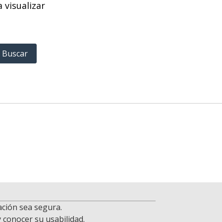
 visualizar
gación sea segura.
y conocer su usabilidad.
s.
Todas las imágenes utilizadas son propiedad de Getty